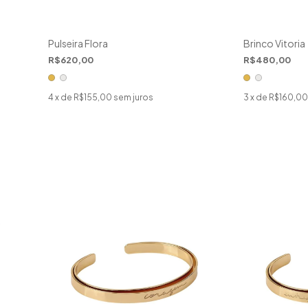
Pulseira Flora
Brinco Vitoria
R$620,00
R$480,00
4
x de
R$155,00
sem juros
3
x de
R$160,00