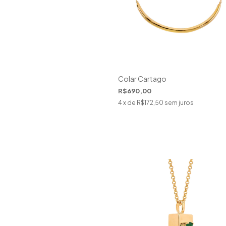
Colar Cartago
R$690,00
4
x de
R$172,50
sem juros