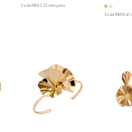
3
x de
R$163,33
sem juros
3
x de
R$176,67