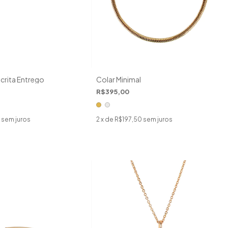
crita Entrego
Colar Minimal
R$395,00
sem juros
2
x de
R$197,50
sem juros