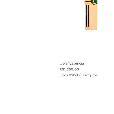
Colar Essência
R$1.350,00
8
x de
R$168,75
sem juros