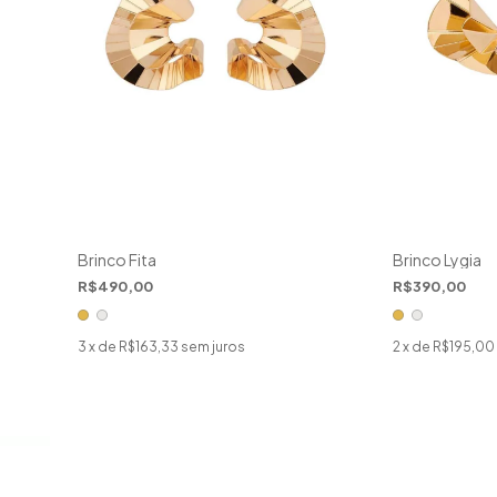
Brinco Fita
Brinco Lygia
R$490,00
R$390,00
3
x de
R$163,33
sem juros
2
x de
R$195,00