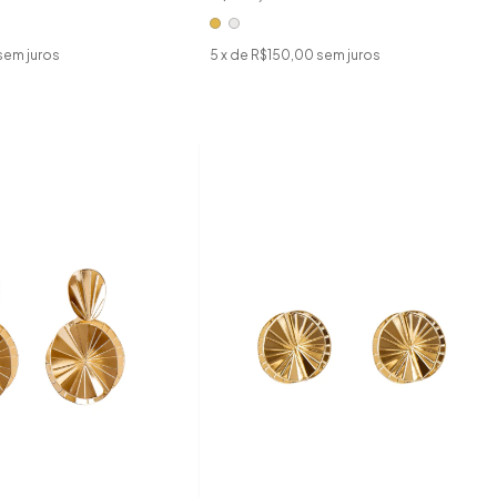
sem juros
5
x de
R$150,00
sem juros