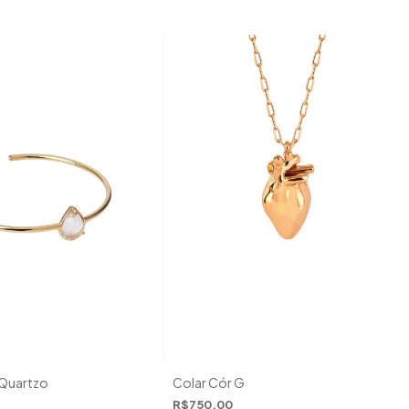
 Quartzo
Colar Cór G
R$750,00