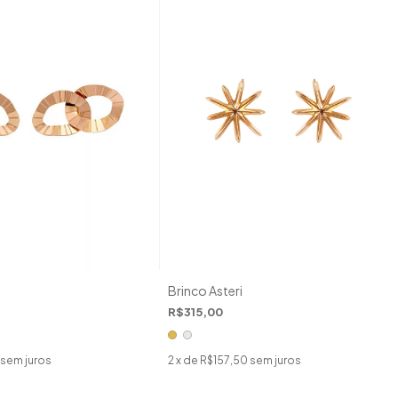
Brinco Asteri
R$315,00
sem juros
2
x de
R$157,50
sem juros