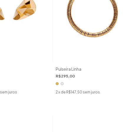
Pulseira Linha
R$295,00
sem juros
2
x de
R$147,50
sem juros