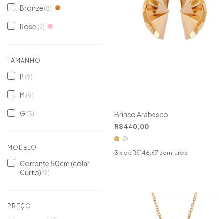
Bronze
(8)
Rose
(2)
TAMANHO
P
(9)
M
(9)
G
Brinco Arabesco
(3)
R$440,00
MODELO
3
x de
R$146,67
sem juros
Corrente 50cm (colar
Curto)
(9)
PREÇO