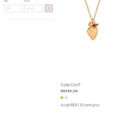
DE
ATÉ
Colar Cór P
R$590,00
4
x de
R$147,50
sem juros