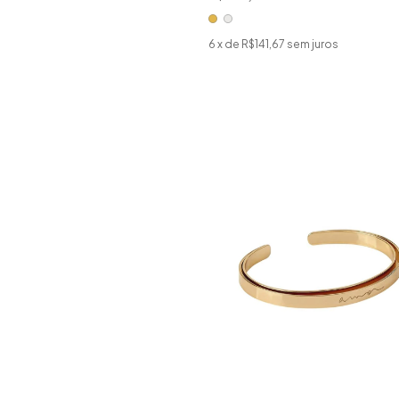
6
x de
R$141,67
sem juros