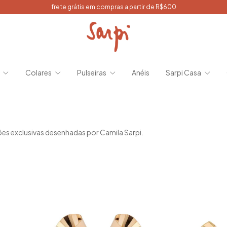
frete grátis em compras a partir de R$600
s
Colares
Pulseiras
Anéis
Sarpi Casa
es exclusivas desenhadas por Camila Sarpi.