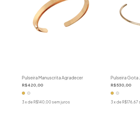
Pulseira Manuscrita Agradecer
Pulseira Gota 
R$420,00
R$530,00
3
x de
R$140,00
sem juros
3
x de
R$176,67