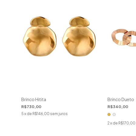
Brinco Hitita
Brinco Dueto
R$730,00
R$340,00
5
x de
R$146,00
sem juros
2
x de
R$170,00