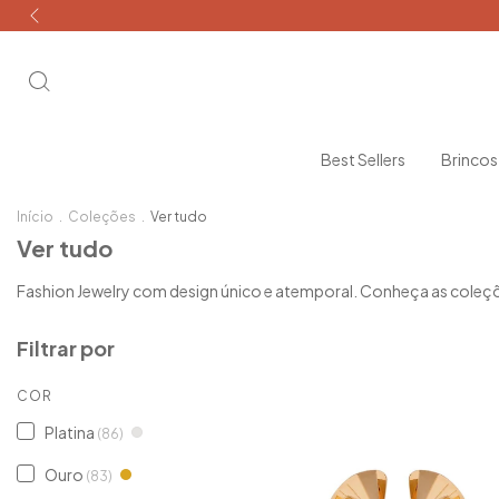
Best Sellers
Brinco
Início
.
Coleções
.
Ver tudo
Ver tudo
Fashion Jewelry com design único e atemporal. Conheça as coleçõ
Filtrar por
COR
Platina
(86)
Ouro
(83)