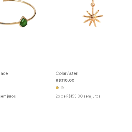
Jade
Colar Asteri
R$310,00
sem juros
2
x de
R$155,00
sem juros