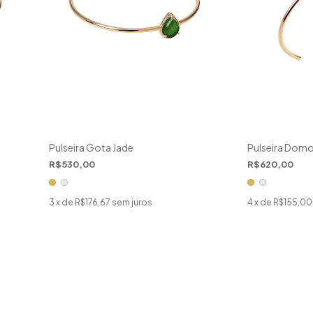
Pulseira Gota Jade
Pulseira Domo
R$530,00
R$620,00
3
x de
R$176,67
sem juros
4
x de
R$155,00