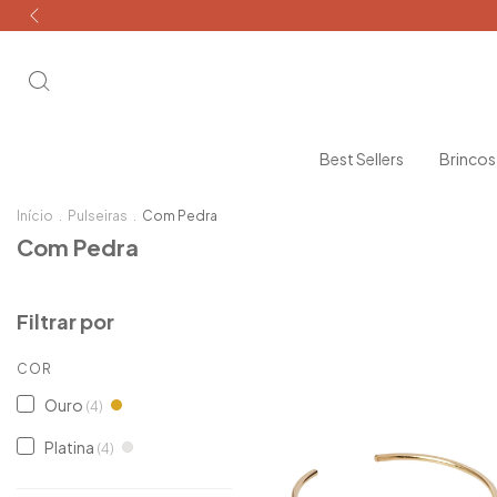
Best Sellers
Brinco
Início
.
Pulseiras
.
Com Pedra
Com Pedra
Filtrar por
COR
Ouro
(4)
Platina
(4)