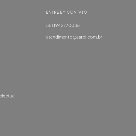
ENTRE EM CONTATO
5511942770088
atendimento@sarpi.com.br
electual