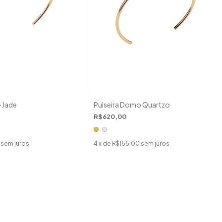
 Jade
Pulseira Domo Quartzo
R$620,00
sem juros
4
x de
R$155,00
sem juros