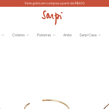
frete grátis em compras a partir de R$600
s
Colares
Pulseiras
Anéis
Sarpi Casa