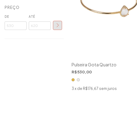
PREÇO
DE
ATÉ
Pulseira Gota Quartzo
R$530,00
3
x de
R$176,67
sem juros