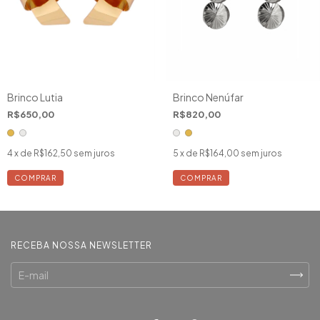
Brinco Lutia
Brinco Nenúfar
R$650,00
R$820,00
4
x de
R$162,50
sem juros
5
x de
R$164,00
sem juros
COMPRAR
COMPRAR
RECEBA NOSSA NEWSLETTER