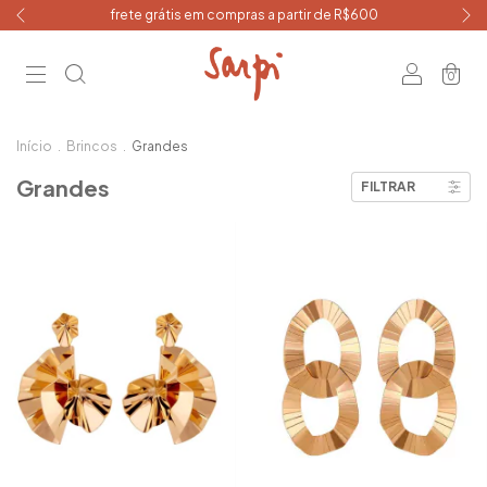
frete grátis em compras a partir de R$600
0
Início
.
Brincos
.
Grandes
Grandes
FILTRAR