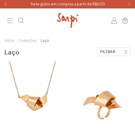
frete grátis em compras a partir de R$600
0
Início
.
Coleções
.
Laço
Laço
FILTRAR