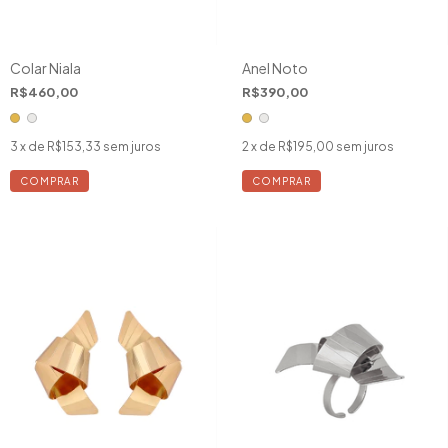
Colar Niala
Anel Noto
R$460,00
R$390,00
3
x de
R$153,33
sem juros
2
x de
R$195,00
sem juros
COMPRAR
COMPRAR