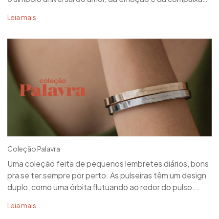
Design com significado. Simples, forte e simbólico.
Leia mais
Coleção Palavra
Uma coleção feita de pequenos lembretes diários, bons
pra se ter sempre por perto. As pulseiras têm um design
duplo, como uma órbita flutuando ao redor do pulso.
Olhando mais de perto se nota a gravação discreta de
Leia mais
palavras e frases inspiradoras, reproduzidas da caligrafia