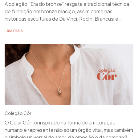
A coleção “Era do bronze” resgata a tradicional técnica
de fundição em bronze maciço, assim como nas
históricas esculturas de Da Vinci, Rodin, Brancusi e
tantos outros. Os moldes originais foram feitos à mão,
Leia mais
de maneira livre e orgânica, quase como uma brincadeira
de massa de modelar.
Coleção Cór
O Colar Cór foi inspirado na forma de um coração
humano e representa não só um órgão vital, mas também
o símbolo universal do amor, da emoção e da compaixão.