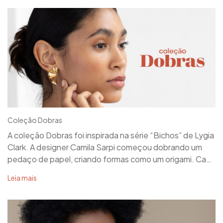
escrita à mão pela Camila.
Coleção Dobras
A coleção Dobras foi inspirada na série “Bichos” de Lygia
Clark. A designer Camila Sarpi começou dobrando um
pedaço de papel, criando formas como um origami. Cada
forma foi reproduzida em uma chapa de metal plana, que
Leia mais
depois foi dobrada a mão, uma a uma, criando volumes
tridimensionais. Para finalizar, as peças recebem banho
de ouro ou platina.