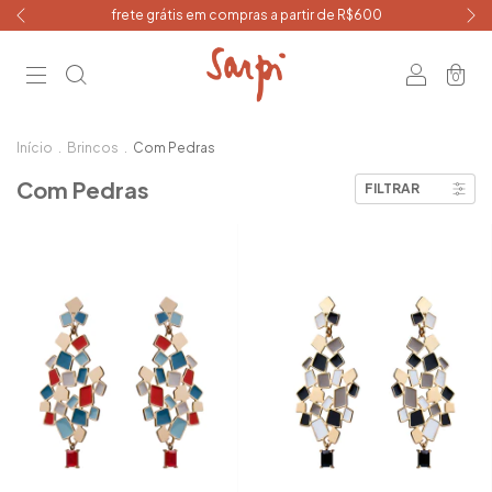
frete grátis em compras a partir de R$600
0
Início
.
Brincos
.
Com Pedras
Com Pedras
FILTRAR