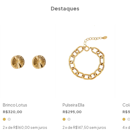
Destaques
Brinco Lotus
Pulseira Ella
Col
R$320,00
R$295,00
R$5
2
x de
R$160,00
sem juros
2
x de
R$147,50
sem juros
4
x 