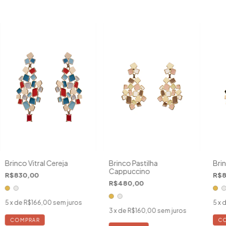
Brinco Vitral Cereja
Brinco Pastilha
Brin
Cappuccino
R$830,00
R$8
R$480,00
5
x de
R$166,00
sem juros
5
x 
3
x de
R$160,00
sem juros
COMPRAR
C