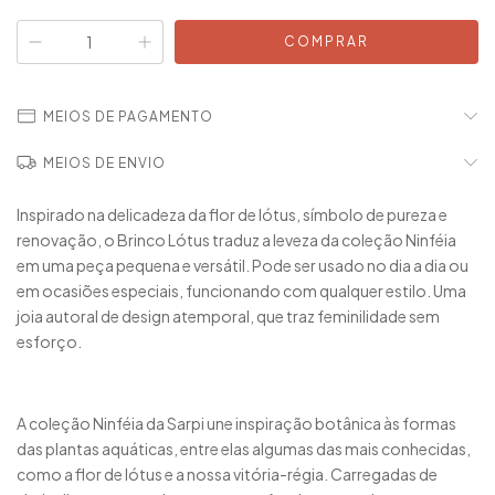
MEIOS DE PAGAMENTO
MEIOS DE ENVIO
Inspirado na delicadeza da flor de lótus, símbolo de pureza e
renovação, o Brinco Lótus traduz a leveza da coleção Ninféia
em uma peça pequena e versátil. Pode ser usado no dia a dia ou
em ocasiões especiais, funcionando com qualquer estilo. Uma
joia autoral de design atemporal, que traz feminilidade sem
esforço.
A coleção Ninféia da Sarpi une inspiração botânica às formas
das plantas aquáticas, entre elas algumas das mais conhecidas,
como a flor de lótus e a nossa vitória-régia. Carregadas de