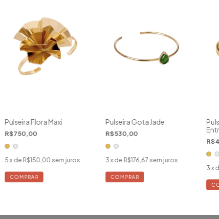
Pulseira Flora Maxi
Pulseira Gota Jade
Puls
Ent
R$750,00
R$530,00
R$4
5
x de
R$150,00
sem juros
3
x de
R$176,67
sem juros
3
x 
COMPRAR
COMPRAR
C