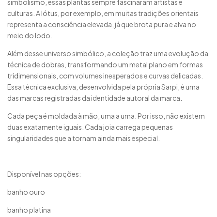
simbolismo, essas plantas sempre fascinaram artistas e
culturas. A lótus, por exemplo, em muitas tradições orientais
representa a consciência elevada, já que brota pura e alva no
meio do lodo.
Além desse universo simbólico, a coleção traz uma evolução da
técnica de dobras, transformando um metal plano em formas
tridimensionais, com volumes inesperados e curvas delicadas.
Essa técnica exclusiva, desenvolvida pela própria Sarpi, é uma
das marcas registradas da identidade autoral da marca.
Cada peça é moldada à mão, uma a uma. Por isso, não existem
duas exatamente iguais. Cada joia carrega pequenas
singularidades que a tornam ainda mais especial.
Disponível nas opções:
banho ouro
banho platina