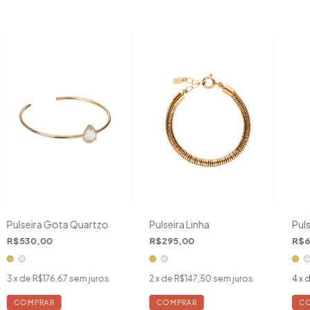
Pulseira Gota Quartzo
Pulseira Linha
Pul
R$530,00
R$295,00
R$6
3
x de
R$176,67
sem juros
2
x de
R$147,50
sem juros
4
x 
COMPRAR
COMPRAR
C