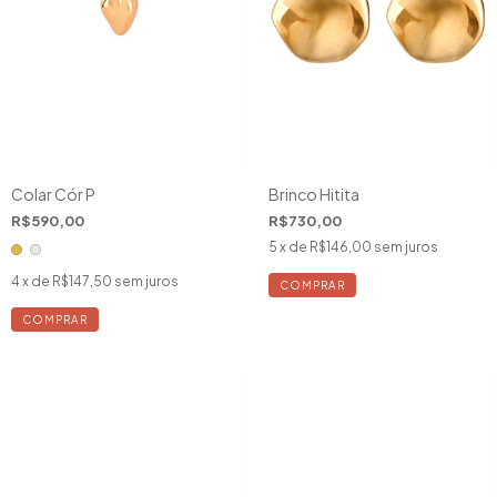
Colar Cór P
Brinco Hitita
R$590,00
R$730,00
5
x de
R$146,00
sem juros
4
x de
R$147,50
sem juros
COMPRAR
COMPRAR