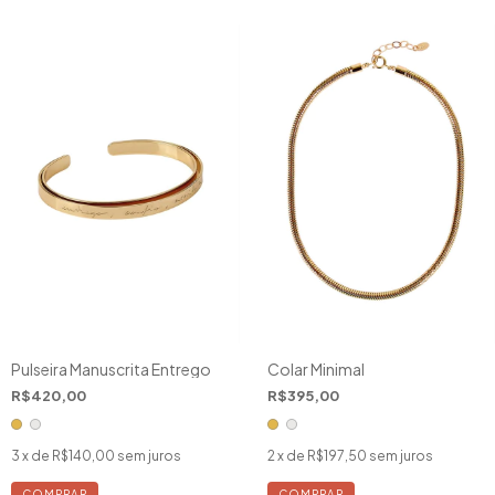
Pulseira Manuscrita Entrego
Colar Minimal
R$420,00
R$395,00
3
x de
R$140,00
sem juros
2
x de
R$197,50
sem juros
COMPRAR
COMPRAR