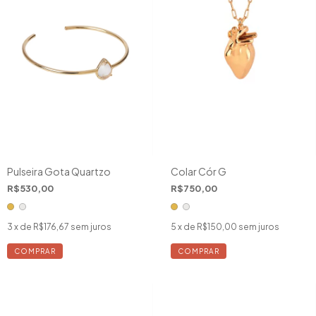
Pulseira Gota Quartzo
Colar Cór G
R$530,00
R$750,00
3
x de
R$176,67
sem juros
5
x de
R$150,00
sem juros
COMPRAR
COMPRAR