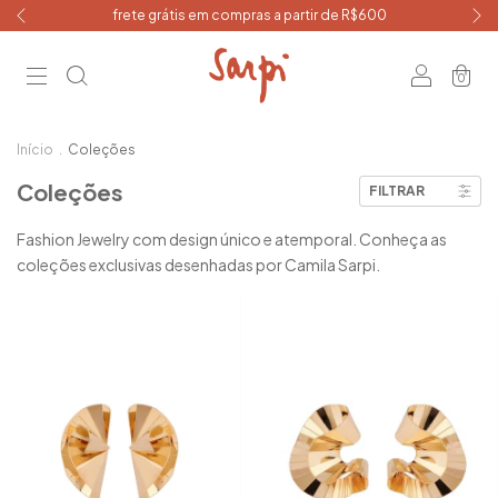
frete grátis em compras a partir de R$600
0
Início
.
Coleções
Coleções
FILTRAR
Fashion Jewelry com design único e atemporal. Conheça as
coleções exclusivas desenhadas por Camila Sarpi.