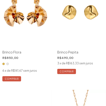
Brinco Flora
Brinco Pepita
R$850,00
R$490,00
3
x de
R$163,33
sem juros
6
x de
R$141,67
sem juros
COMPRAR
COMPRAR