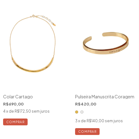
Colar Cartago
Pulseira Manuscrita Coragem
R$690,00
R$420,00
4
x de
R$172,50
sem juros
3
x de
R$140,00
sem juros
COMPRAR
COMPRAR