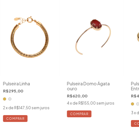
Pulseira Linha
Pulseira Domo Ágata
Puls
ouro
Ent
R$295,00
R$620,00
R$4
4
x de
R$155,00
sem juros
2
x de
R$147,50
sem juros
3
x 
COMPRAR
C