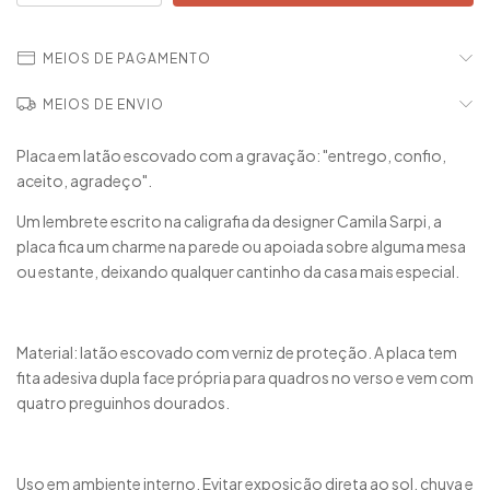
MEIOS DE PAGAMENTO
MEIOS DE ENVIO
Placa em latão escovado com a gravação: "entrego, confio,
aceito, agradeço".
Um lembrete escrito na caligrafia da designer Camila Sarpi, a
placa fica um charme na parede ou apoiada sobre alguma mesa
ou estante, deixando qualquer cantinho da casa mais especial.
Material: latão escovado com verniz de proteção. A placa tem
fita adesiva dupla face própria para quadros no verso e vem com
quatro preguinhos dourados.
Uso em ambiente interno. Evitar exposição direta ao sol, chuva e