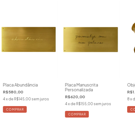
Placa Abundância
Placa Manuscrita
Obj
Personalizada
R$580,00
R$1
R$620,00
4
x de
R$145,00
sem juros
8
x 
4
x de
R$155,00
sem juros