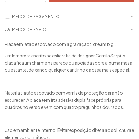
MEIOS DE PAGAMENTO
MEIOS DE ENVIO
Placa em latão escovado com a gravação: "dream big".
Um lembrete escrito na caligrafia da designer Camila Sarpi, a
placa fica um charme na parede ou apoiada sobre alguma mesa
ou estante, deixando qualquer cantinho da casa mais especial.
Material: latão escovado com verniz de proteção para não
escurecer. A placa tem fita adesiva dupla face própria para
quadros no verso e vem com quatro preguinhos dourados.
Uso em ambiente interno. Evitar exposição direta ao sol, chuva e
elementos climáticos.