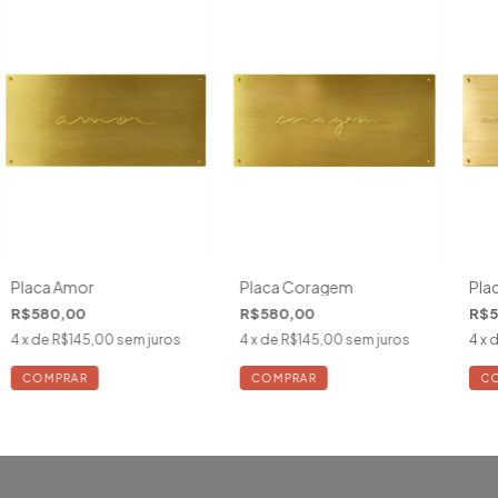
Placa Amor
Placa Coragem
Pla
R$580,00
R$580,00
R$5
4
x de
R$145,00
sem juros
4
x de
R$145,00
sem juros
4
x 