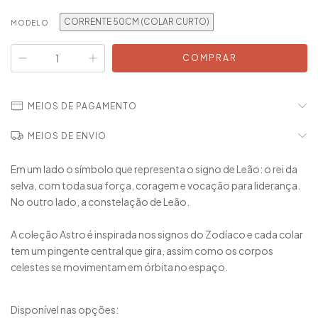
CORRENTE 50CM (COLAR CURTO)
MODELO
MEIOS DE PAGAMENTO
MEIOS DE ENVIO
Em um lado o símbolo que representa o signo de Leão: o rei da
selva, com toda sua força, coragem e vocação para liderança.
No outro lado, a constelação de Leão.
A coleção Astro é inspirada nos signos do Zodíaco e cada colar
tem um pingente central que gira, assim como os corpos
celestes se movimentam em órbita no espaço.
Disponível nas opções: