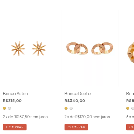
Brinco Asteri
Brinco Dueto
Bri
R$315,00
R$340,00
R$8
2
x de
R$157,50
sem juros
2
x de
R$170,00
sem juros
6
x 
COMPRAR
COMPRAR
C