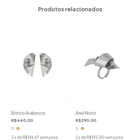
Produtos relacionados
Brinco Arabesco
Anel Noto
R$440,00
R$390,00
3
x de
R$146,67
sem juros
2
x de
R$195,00
sem juros