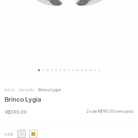
Início
.
Ver tudo
.
Brinco Lygia
Brinco Lygia
R$390,00
2
x de
R$195,00
sem juros
COR