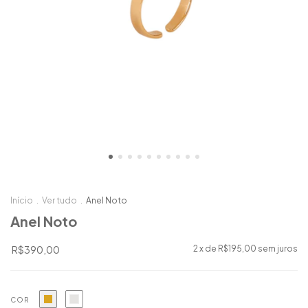
Início
.
Ver tudo
.
Anel Noto
Anel Noto
R$390,00
2
x de
R$195,00
sem juros
COR