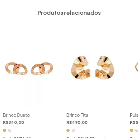
Produtos relacionados
Brinco Dueto
Brinco Fita
Pul
R$340,00
R$490,00
R$5