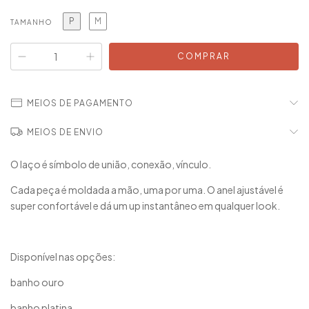
P
M
TAMANHO
MEIOS DE PAGAMENTO
MEIOS DE ENVIO
O laço é símbolo de união, conexão, vínculo.
Cada peça é moldada a mão, uma por uma. O anel ajustável é
super confortável e dá um up instantâneo em qualquer look.
Disponível nas opções:
banho ouro
banho platina